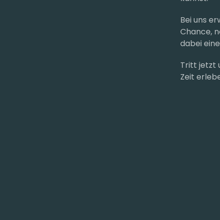
Bei uns er
Chance, n
dabei eine
Tritt jetz
Zeit erleb