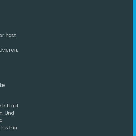
ier hast
ivieren,
te
dich mit
n. Und
d
tes tun