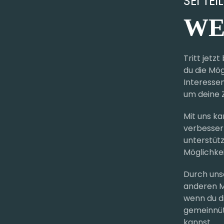
SEI TE
WE
Tritt jetz
du die Mö
Interesse
um deine Z
Mit uns k
verbesser
unterstüt
Möglichkei
Durch unse
anderen M
wenn du d
gemeinnüt
kannst.